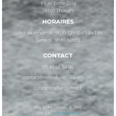
83 av. Emile Zola
79100 Thouars
HORAIRES
Lundi au vendredi : 9h30-12h30 / 14h-19h
Samedi : 9h30-12h30
CONTACT
05 49 66 64 06
contact@milleetunecuisines.com
cuisinescoiffard@free.fr
Mille & Une Cuisines © 2016.
Créé par
La Boîte de Prod