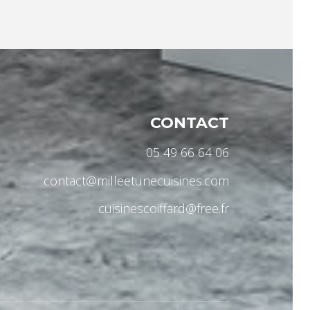
CONTACT
05 49 66 64 06
contact@milleetunecuisines.com
cuisinescoiffard@free.fr