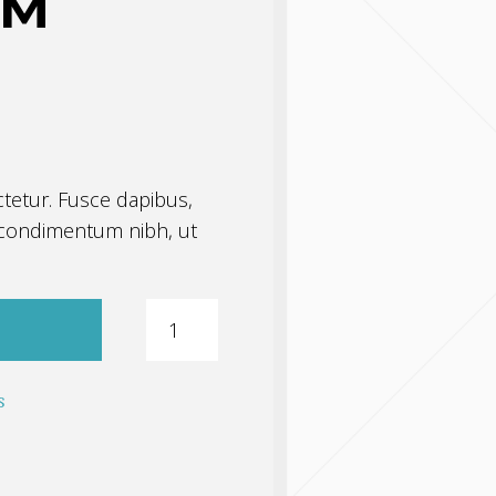
EM
tetur. Fusce dapibus,
 condimentum nibh, ut
Quantité
s